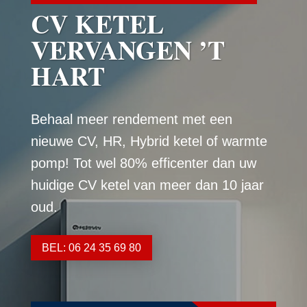
CV KETEL
VERVANGEN ’T
HART
Behaal meer rendement met een
nieuwe CV, HR, Hybrid ketel of warmte
pomp! Tot wel 80% efficenter dan uw
huidige CV ketel van meer dan 10 jaar
oud.
BEL: 06 24 35 69 80