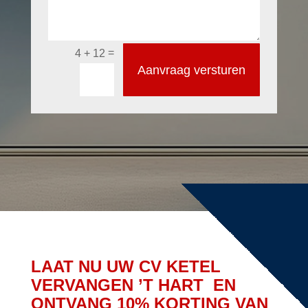
=
4 + 12
Aanvraag versturen
LAAT NU UW CV KETEL
VERVANGEN ’T HART EN
ONTVANG 10% KORTING VAN