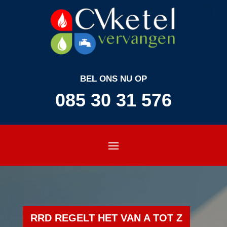
BEL ONS NU OP
085 30 31 576
RRD REGELT HET VAN A TOT Z