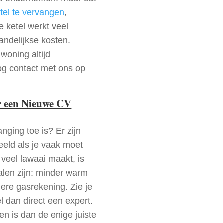
tel te vervangen
,
e ketel werkt veel
aandelijkse kosten.
 woning altijd
g contact met ons op
r een Nieuwe CV
nging toe is? Er zijn
beeld als je vaak moet
l veel lawaai maakt, is
alen zijn: minder warm
gere gasrekening. Zie je
 dan direct een expert.
gen is dan de enige juiste