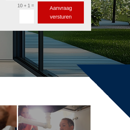
=
10 + 1
Aanvraag
versturen