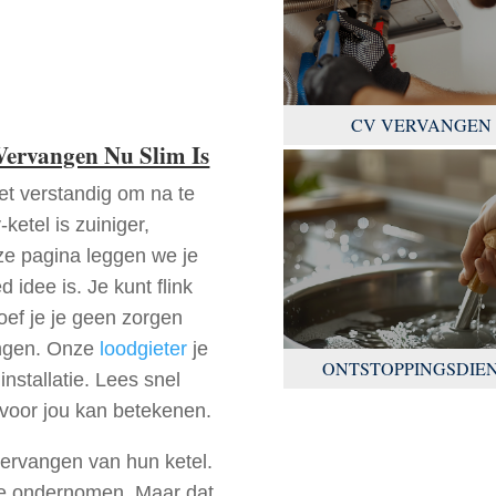
CV VERVANGEN
ervangen Nu Slim Is
et verstandig om na te
etel is zuiniger,
eze pagina leggen we je
 idee is. Je kunt flink
oef je je geen zorgen
ingen. Onze
loodgieter
je
ONTSTOPPINGSDIE
nstallatie. Lees snel
 voor jou kan betekenen.
ervangen van hun ketel.
tie ondernomen. Maar dat