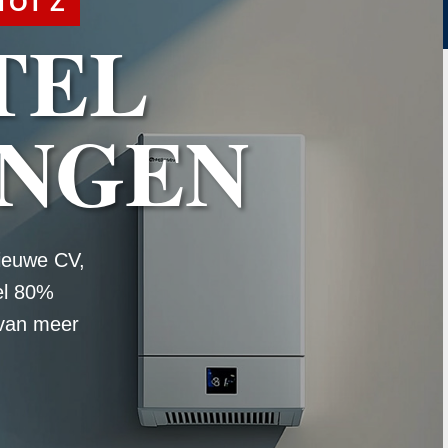
TOT Z
TEL
NGEN
ieuwe CV,
el 80%
 van meer