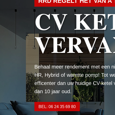
RRD REGELT HET VAN A 
CV KE
VERVA
Behaal meer rendement met een n
HR, Hybrid of warmte pomp! Tot w
efficenter dan uw huidige CV ketel
dan 10 jaar oud.
BEL: 06 24 35 69 80