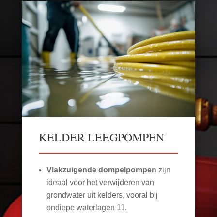
KELDER LEEGPOMPEN
Vlakzuigende dompelpompen
zijn
ideaal voor het verwijderen van
grondwater uit kelders, vooral bij
ondiepe waterlagen
11
.