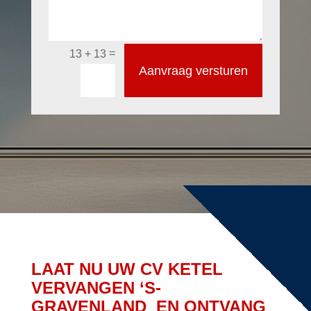
=
13 + 13
Aanvraag versturen
LAAT NU UW CV KETEL
VERVANGEN ‘S-
GRAVENLAND EN ONTVANG