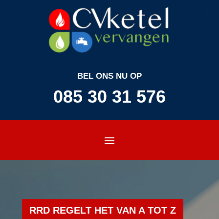
BEL ONS NU OP
085 30 31 576
RRD REGELT HET VAN A TOT Z