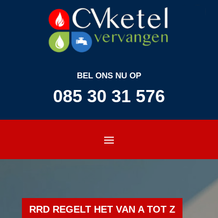
BEL ONS NU OP
085 30 31 576
RRD REGELT HET VAN A TOT Z