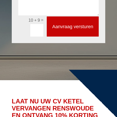
=
10 + 9
Aanvraag versturen
LAAT NU UW CV KETEL
VERVANGEN RENSWOUDE
EN ONTVANG 10% KORTING