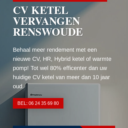
CV KETEL
VERVANGEN
RENSWOUDE
Behaal meer rendement met een
nieuwe CV, HR, Hybrid ketel of warmte
pomp! Tot wel 80% efficenter dan uw
huidige CV ketel van meer dan 10 jaar
oud.
BEL: 06 24 35 69 80