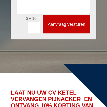
=
3 + 10
Aanvraag versturen
LAAT NU UW CV KETEL
VERVANGEN PIJNACKER EN
ONTVANG 10% KORTING VAN