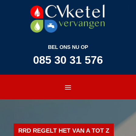
BEL ONS NU OP
085 30 31 576
RRD REGELT HET VAN A TOT Z