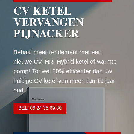
CV KETEL
VERVANGEN
PIJNACKER
Behaal meer rendement met een
nieuwe CV, HR, Hybrid ketel of warmte
pomp! Tot wel 80% efficenter dan uw
huidige CV ketel van meer dan 10 jaar
oud.
BEL: 06 24 35 69 80