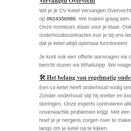
Vervangen Overvecht
Wil je je CV Ketel vervangen Overvech
op
0624356980
. We maken graag een a
Onze monteurs staan voor je klaar. Oo
onderhoudscontracten kun je bij ons te
dat je ketel altijd optimaal functioneert.
Je kunt ook een offerte aanvragen via 
bericht sturen via WhatsApp. We reagere
🛠
Het belang van regelmatig ond
Een cv-ketel heeft onderhoud nodig om 
Zonder onderhoud slijt hij sneller en loo
storingen. Onze experts controleren all
onverwachte problemen krijgt. Met een
hoef je je nergens zorgen over te mak
langs om je ketel na te kijken.