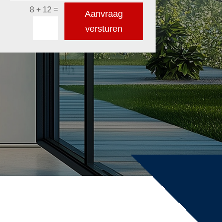
=
8 + 12
Aanvraag
versturen