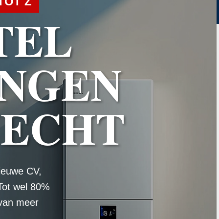
TOT Z
TEL
NGEN
VECHT
ieuwe CV,
Tot wel 80%
 van meer