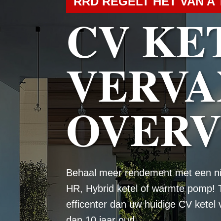
RRD REGELT HET VAN A 
CV KE
VERVA
OVER
Behaal meer rendement met een n
HR, Hybrid ketel of warmte pomp! 
efficenter dan uw huidige CV ketel
dan 10 jaar oud.