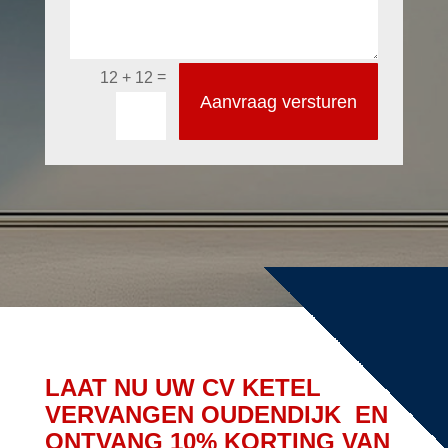
=
12 + 12
Aanvraag versturen
LAAT NU UW CV KETEL
VERVANGEN OUDENDIJK EN
ONTVANG 10% KORTING VAN