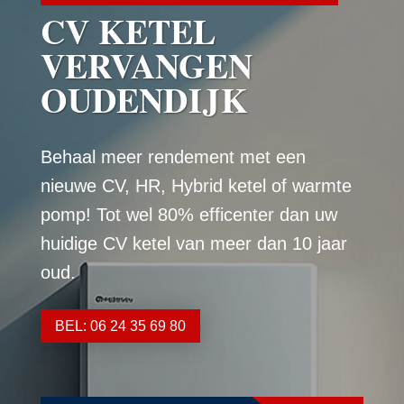
CV KETEL
VERVANGEN
OUDENDIJK
Behaal meer rendement met een
nieuwe CV, HR, Hybrid ketel of warmte
pomp! Tot wel 80% efficenter dan uw
huidige CV ketel van meer dan 10 jaar
oud.
BEL: 06 24 35 69 80