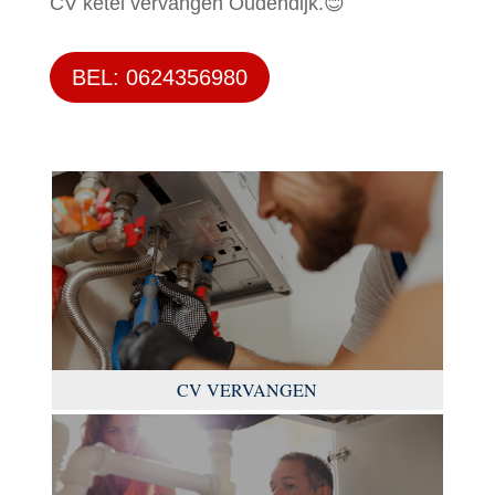
CV ketel vervangen Oudendijk.😊
BEL: 0624356980
CV VERVANGEN