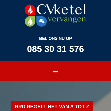
BEL ONS NU OP
085 30 31 576
RRD REGELT HET VAN A TOT Z