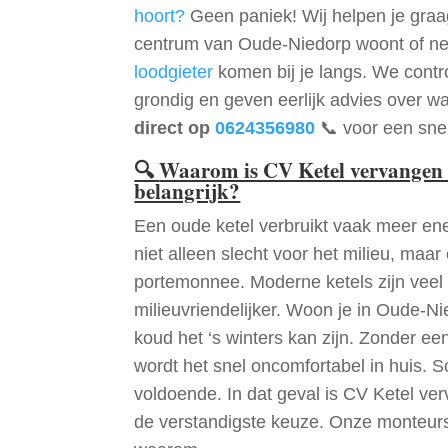
hoort?
Geen paniek! Wij helpen je graag
centrum van Oude-Niedorp woont of ne
loodgieter
komen bij je langs. We contr
grondig en geven eerlijk advies over wa
direct op
0624356980
📞 voor een snel
🔍
Waarom is CV Ketel vervangen
belangrijk?
Een oude ketel verbruikt vaak meer ene
niet alleen slecht voor het milieu, maar
portemonnee. Moderne ketels zijn veel 
milieuvriendelijker. Woon je in Oude-N
koud het ‘s winters kan zijn. Zonder e
wordt het snel oncomfortabel in huis. S
voldoende. In dat geval is CV Ketel v
de verstandigste keuze. Onze monteurs