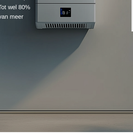
Tot wel 80%
 van meer