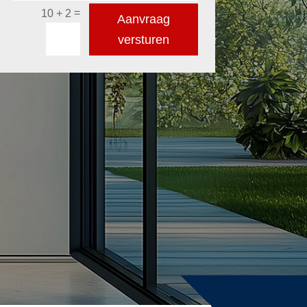
=
10 + 2
Aanvraag
versturen