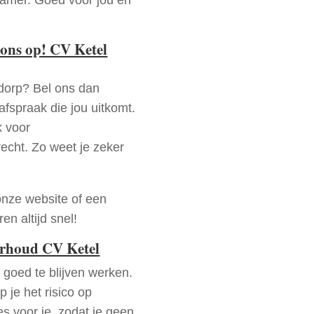
ons op! CV Ketel
dorp? Bel ons dan
fspraak die jou uitkomt.
k voor
recht. Zo weet je zeker
onze website of een
n altijd snel!
erhoud CV Ketel
goed te blijven werken.
p je het risico op
es voor je, zodat je geen