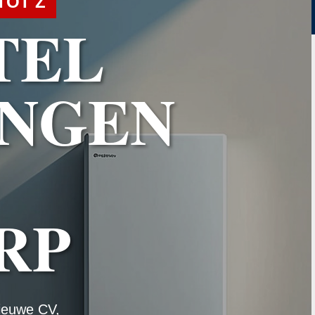
TOT Z
TEL
NGEN
RP
ieuwe CV,