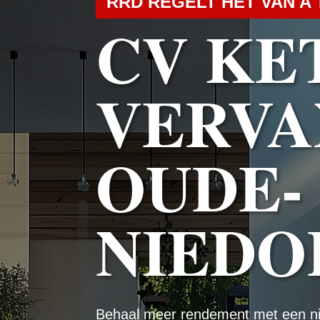
RRD REGELT HET VAN A 
CV KE
VERVA
OUDE-
NIEDO
Behaal meer rendement met een n