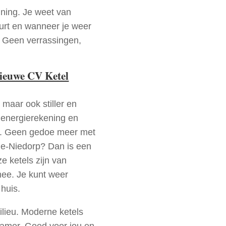
nning. Je weet van
urt en wanneer je weer
. Geen verrassingen,
nieuwe CV Ketel
 maar ook stiller en
e energierekening en
n. Geen gedoe meer met
de-Niedorp? Dan is een
e ketels zijn van
mee. Je kunt weer
huis.
ilieu. Moderne ketels
zamer. Goed voor jou en