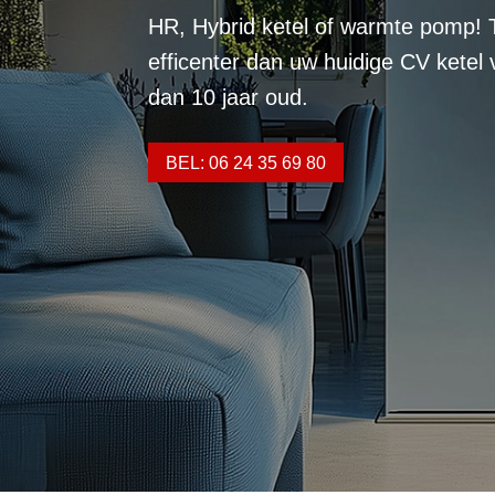
HR, Hybrid ketel of warmte pomp! 
efficenter dan uw huidige CV ketel
dan 10 jaar oud.
BEL: 06 24 35 69 80