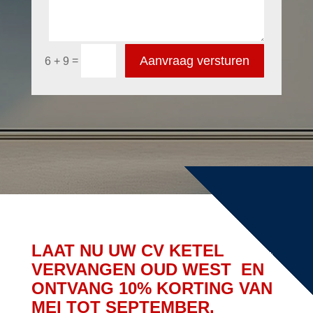
Aanvraag versturen
=
6 + 9
LAAT NU UW CV KETEL
VERVANGEN OUD WEST EN
ONTVANG 10% KORTING VAN
MEI TOT SEPTEMBER.