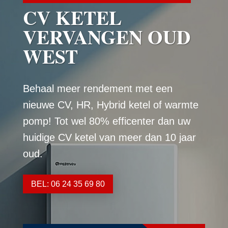
CV KETEL
VERVANGEN OUD
WEST
Behaal meer rendement met een
nieuwe CV, HR, Hybrid ketel of warmte
pomp! Tot wel 80% efficenter dan uw
huidige CV ketel van meer dan 10 jaar
oud.
BEL: 06 24 35 69 80