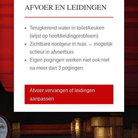
AFVOER EN LEIDINGEN
Terugkerend water in toilet/keuken
(wijst op hoofdleidingprobleem)
Zichtbare rioolgeur in huis → mogelijk
scheur in afvoerbuis
Eigen pogingen werken niet ook niet
na meer dan 3 pogingen.
Afvoer vervangen of leidingen
aanpassen