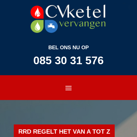
BEL ONS NU OP
085 30 31 576
RRD REGELT HET VAN A TOT Z