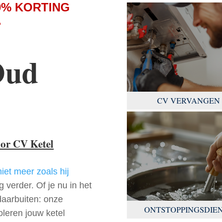
0% KORTING
.
Oud
CV VERVANGEN
oor CV Ketel
niet meer zoals hij
 verder. Of je nu in het
daarbuiten: onze
ONTSTOPPINGSDIE
oleren jouw ketel