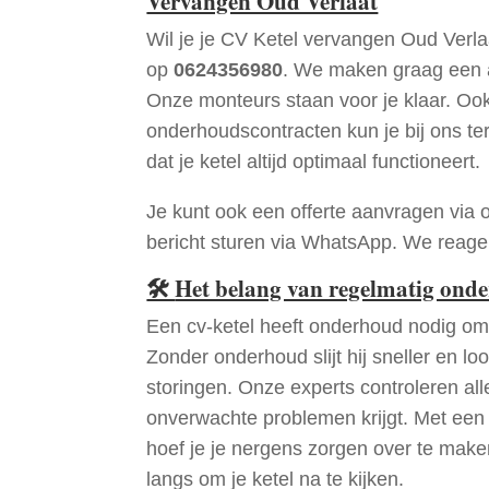
Vervangen Oud Verlaat
Wil je je CV Ketel vervangen Oud Verl
op
0624356980
. We maken graag een a
Onze monteurs staan voor je klaar. Oo
onderhoudscontracten kun je bij ons te
dat je ketel altijd optimaal functioneert.
Je kunt ook een offerte aanvragen via 
bericht sturen via WhatsApp. We reagere
🛠
Het belang van regelmatig ond
Een cv-ketel heeft onderhoud nodig om 
Zonder onderhoud slijt hij sneller en loo
storingen. Onze experts controleren all
onverwachte problemen krijgt. Met een
hoef je je nergens zorgen over te mak
langs om je ketel na te kijken.