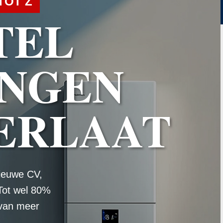
TOT Z
TEL
NGEN
ERLAAT
ieuwe CV,
Tot wel 80%
 van meer