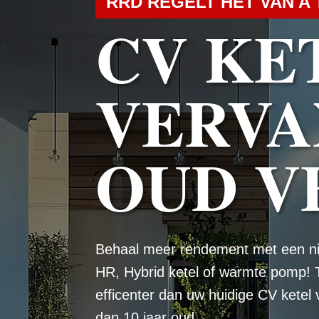
RRD REGELT HET VAN A 
CV KE
VERVA
OUD V
Behaal meer rendement met een n
HR, Hybrid ketel of warmte pomp! 
efficenter dan uw huidige CV ketel
dan 10 jaar oud.