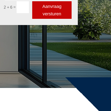
Aanvraag
=
2 + 6
versturen