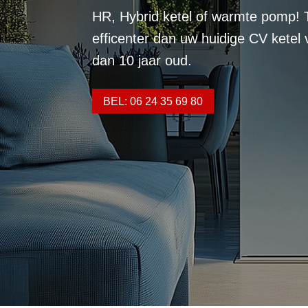
HR, Hybrid ketel of warmte pomp! 
efficenter dan uw huidige CV ketel
dan 10 jaar oud.
BEL: 06 24 35 69 80