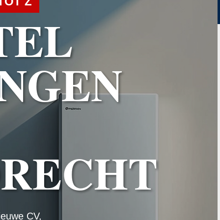
TOT Z
TEL
NGEN
DRECHT
ieuwe CV,