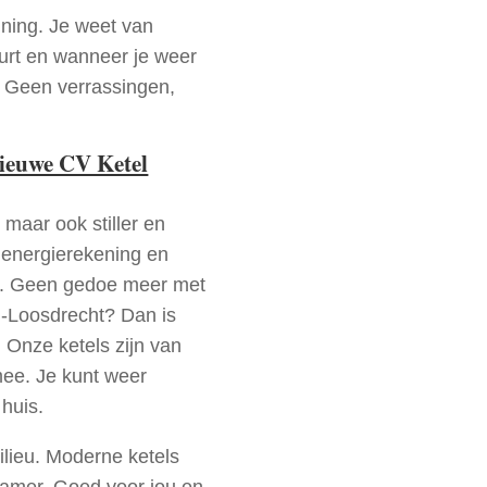
nning. Je weet van
urt en wanneer je weer
. Geen verrassingen,
nieuwe CV Ketel
 maar ook stiller en
e energierekening en
n. Geen gedoe meer met
d-Loosdrecht? Dan is
 Onze ketels zijn van
mee. Je kunt weer
huis.
ilieu. Moderne ketels
zamer. Goed voor jou en