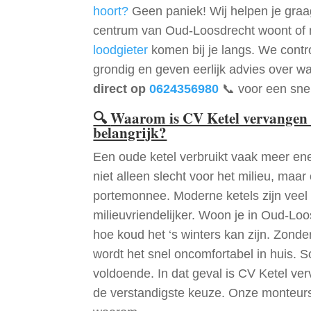
hoort?
Geen paniek! Wij helpen je graag
centrum van Oud-Loosdrecht woont of 
loodgieter
komen bij je langs. We contr
grondig en geven eerlijk advies over wa
direct op
0624356980
📞 voor een snel
🔍
Waarom is CV Ketel vervangen
belangrijk?
Een oude ketel verbruikt vaak meer ene
niet alleen slecht voor het milieu, maar
portemonnee. Moderne ketels zijn veel 
milieuvriendelijker. Woon je in Oud-Lo
hoe koud het ‘s winters kan zijn. Zon
wordt het snel oncomfortabel in huis. S
voldoende. In dat geval is CV Ketel v
de verstandigste keuze. Onze monteurs