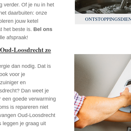
 verder. Of je nu in het
net daarbuiten: onze
ONTSTOPPINGSDIE
oleren jouw ketel
t het beste is.
Bel ons
le afspraak!
 Oud-Loosdrecht zo
rgie dan nodig. Dat is
 ook voor je
zuiniger en
osdrecht? Dan weet je
der een goede verwarming
oms is repareren niet
ervangen Oud-Loosdrecht
 leggen je graag uit