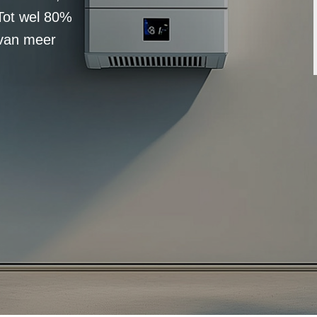
Tot wel 80%
 van meer