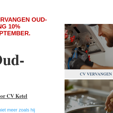
ERVANGEN OUD-
NG 10%
EPTEMBER.
Oud-
CV VERVANGEN
oor CV Ketel
niet meer zoals hij