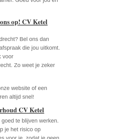
ons op! CV Ketel
drecht? Bel ons dan
fspraak die jou uitkomt.
k voor
recht. Zo weet je zeker
onze website of een
n altijd snel!
erhoud CV Ketel
goed te blijven werken.
p je het risico op
es voor je, zodat je geen