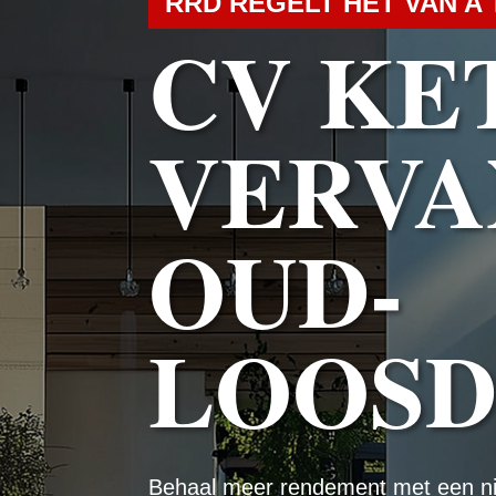
RRD REGELT HET VAN A 
CV KE
VERVA
OUD-
LOOS
Behaal meer rendement met een n