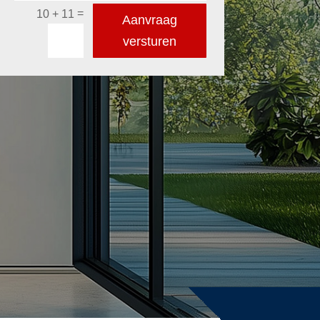
=
10 + 11
Aanvraag
versturen