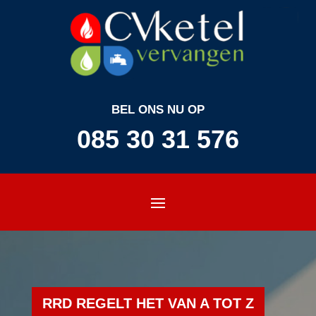
BEL ONS NU OP
085 30 31 576
RRD REGELT HET VAN A TOT Z