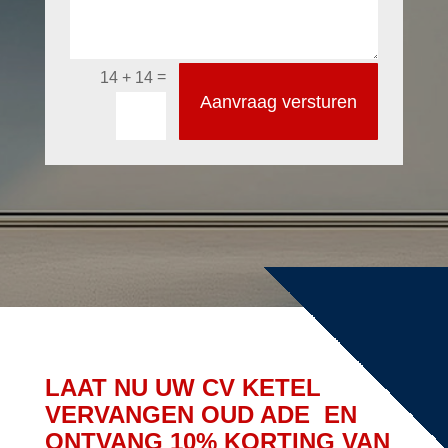
=
14 + 14
Aanvraag versturen
LAAT NU UW CV KETEL
VERVANGEN OUD ADE EN
ONTVANG 10% KORTING VAN