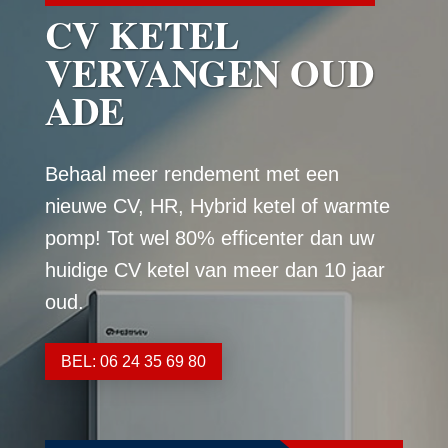
CV KETEL
VERVANGEN OUD
ADE
Behaal meer rendement met een
nieuwe CV, HR, Hybrid ketel of warmte
pomp! Tot wel 80% efficenter dan uw
huidige CV ketel van meer dan 10 jaar
oud.
BEL: 06 24 35 69 80