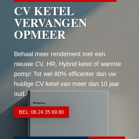
CV KETEL
VERVANGEN
OPMEER
Behaal meer rendement met een
nieuwe CV, HR, Hybrid ketel of warmte
pomp! Tot wel 80% efficenter dan uw
huidige CV ketel van meer dan 10 jaar
oud.
BEL: 06 24 35 69 80