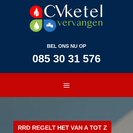
BEL ONS NU OP
085 30 31 576
RRD REGELT HET VAN A TOT Z