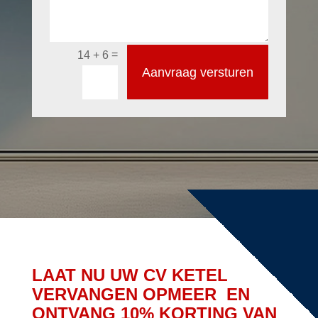
=
14 + 6
Aanvraag versturen
LAAT NU UW CV KETEL
VERVANGEN OPMEER EN
ONTVANG 10% KORTING VAN