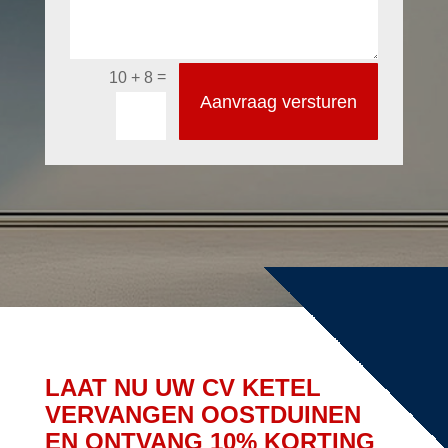
=
10 + 8
Aanvraag versturen
LAAT NU UW CV KETEL
VERVANGEN OOSTDUINEN
EN ONTVANG 10% KORTING