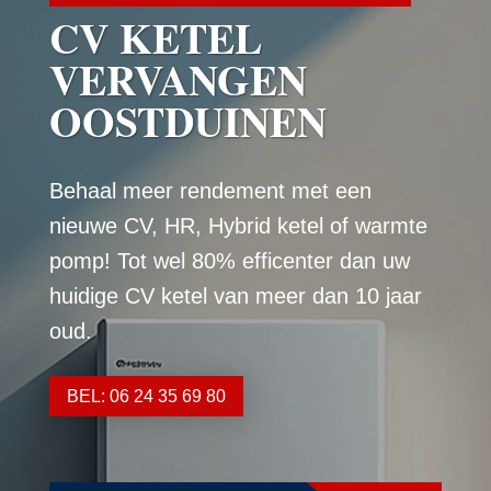
CV KETEL
VERVANGEN
OOSTDUINEN
Behaal meer rendement met een
nieuwe CV, HR, Hybrid ketel of warmte
pomp! Tot wel 80% efficenter dan uw
huidige CV ketel van meer dan 10 jaar
oud.
BEL: 06 24 35 69 80