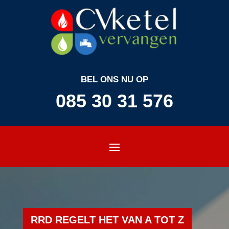
BEL ONS NU OP
085 30 31 576
RRD REGELT HET VAN A TOT Z