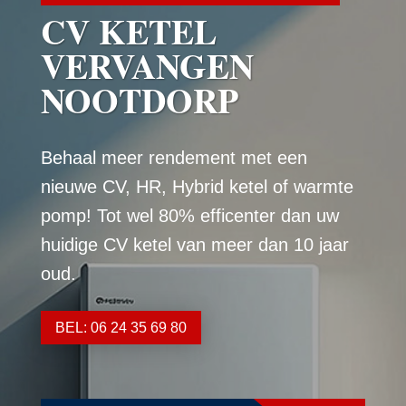
CV KETEL
VERVANGEN
NOOTDORP
Behaal meer rendement met een
nieuwe CV, HR, Hybrid ketel of warmte
pomp! Tot wel 80% efficenter dan uw
huidige CV ketel van meer dan 10 jaar
oud.
BEL: 06 24 35 69 80