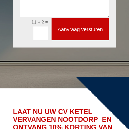
=
11 + 2
Aanvraag versturen
LAAT NU UW CV KETEL
VERVANGEN NOOTDORP EN
ONTVANG 10% KORTING VAN