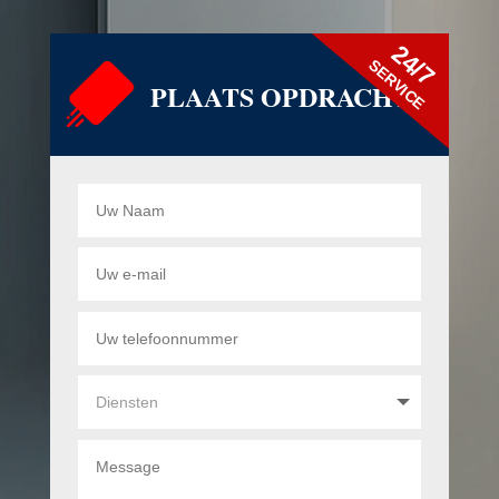
24/7
SERVICE
PLAATS OPDRACHT