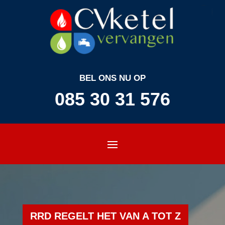
BEL ONS NU OP
085 30 31 576
RRD REGELT HET VAN A TOT Z