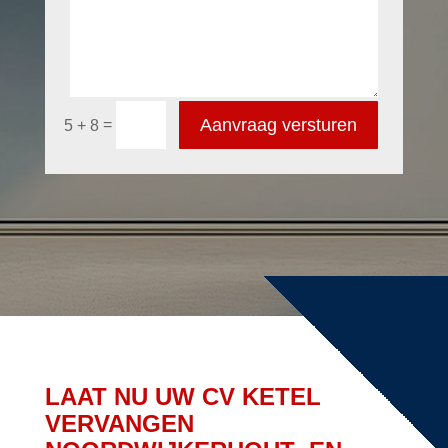
Aanvraag versturen
=
5 + 8
LAAT NU UW CV KETEL
VERVANGEN