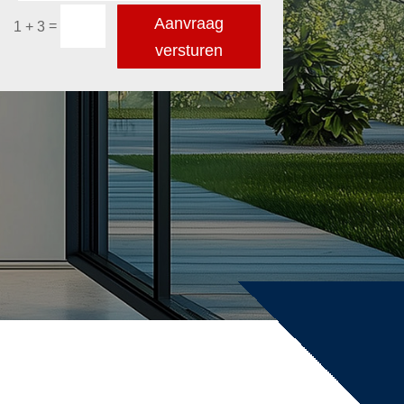
Aanvraag
=
1 + 3
versturen