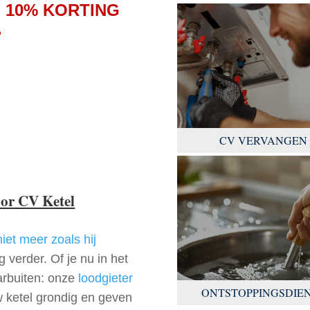
 10% KORTING
.
CV VERVANGEN
oor CV Ketel
niet meer zoals hij
 verder. Of je nu in het
arbuiten: onze
loodgieter
ONTSTOPPINGSDIE
w ketel grondig en geven