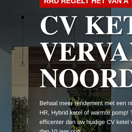
RRD REGELT HET VAN A 
CV KE
VERVA
NOORD
Behaal meer rendement met een n
HR, Hybrid ketel of warmte pomp! 
efficenter dan uw huidige CV ketel
dan 10 jaar oud.