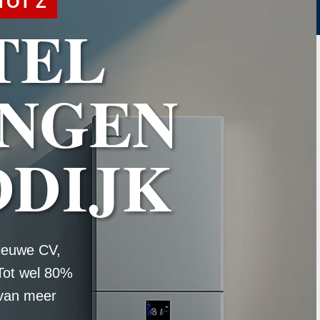
TOT Z
TEL
NGEN
DIJK
ieuwe CV,
Tot wel 80%
 van meer