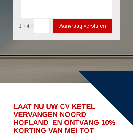
Aanvraag versturen
=
1 + 4
LAAT NU UW CV KETEL
VERVANGEN NOORD-
HOFLAND EN ONTVANG 10%
KORTING VAN MEI TOT