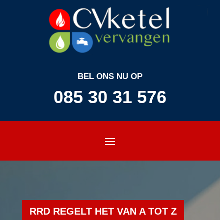
BEL ONS NU OP
085 30 31 576
RRD REGELT HET VAN A TOT Z