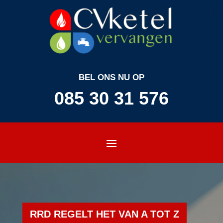
BEL ONS NU OP
085 30 31 576
RRD REGELT HET VAN A TOT Z