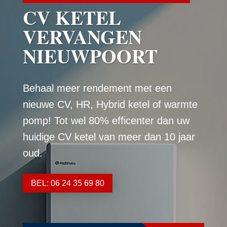
CV KETEL
VERVANGEN
NIEUWPOORT
Behaal meer rendement met een
nieuwe CV, HR, Hybrid ketel of warmte
pomp! Tot wel 80% efficenter dan uw
huidige CV ketel van meer dan 10 jaar
oud.
BEL: 06 24 35 69 80