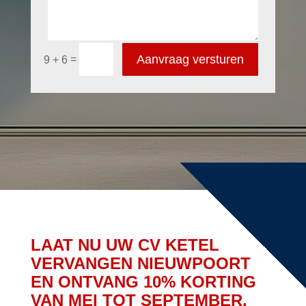
Aanvraag versturen
=
9 + 6
LAAT NU UW CV KETEL
VERVANGEN NIEUWPOORT
EN ONTVANG 10% KORTING
VAN MEI TOT SEPTEMBER.