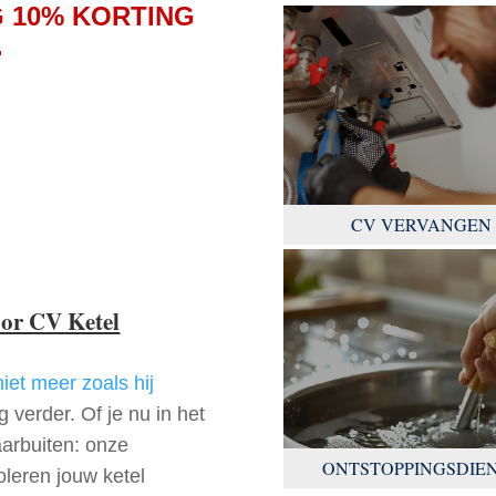
 10% KORTING
.
CV VERVANGEN
oor CV Ketel
niet meer zoals hij
 verder. Of je nu in het
arbuiten: onze
ONTSTOPPINGSDIE
oleren jouw ketel