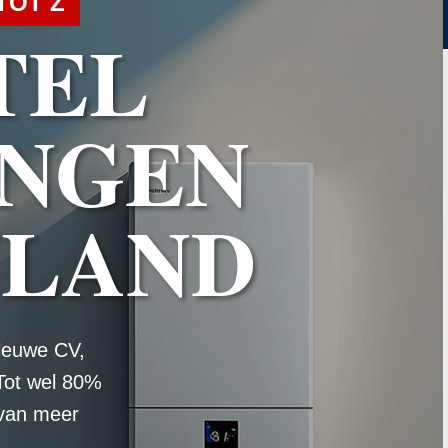
TOT Z
TEL
NGEN
WLAND
ieuwe CV,
Tot wel 80%
 van meer