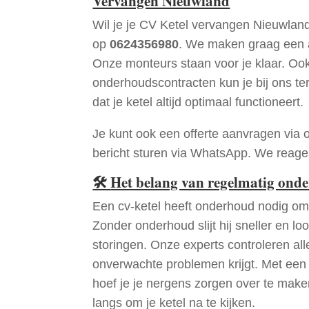
Vervangen Nieuwland
Wil je je CV Ketel vervangen Nieuwlan
op
0624356980
. We maken graag een a
Onze monteurs staan voor je klaar. Oo
onderhoudscontracten kun je bij ons te
dat je ketel altijd optimaal functioneert.
Je kunt ook een offerte aanvragen via 
bericht sturen via WhatsApp. We reagere
🛠
Het belang van regelmatig ond
Een cv-ketel heeft onderhoud nodig om 
Zonder onderhoud slijt hij sneller en loo
storingen. Onze experts controleren all
onverwachte problemen krijgt. Met een
hoef je je nergens zorgen over te mak
langs om je ketel na te kijken.