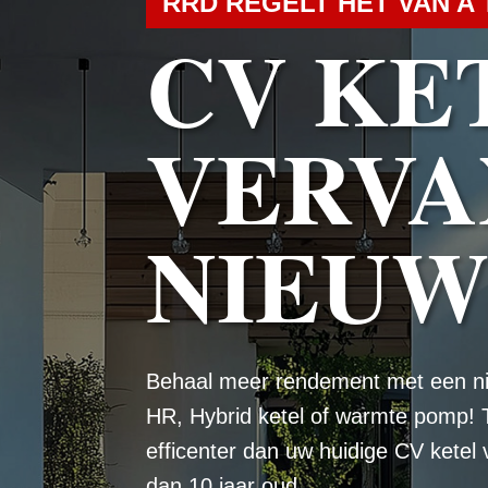
RRD REGELT HET VAN A 
CV KE
VERVA
NIEU
Behaal meer rendement met een n
HR, Hybrid ketel of warmte pomp! 
efficenter dan uw huidige CV ketel
dan 10 jaar oud.