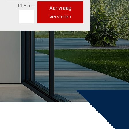
=
11 + 5
Aanvraag
versturen