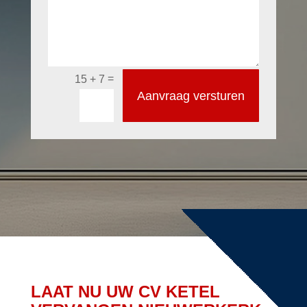
=
15 + 7
Aanvraag versturen
LAAT NU UW CV KETEL