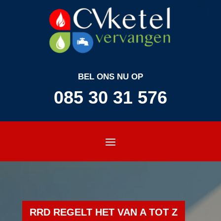
BEL ONS NU OP
085 30 31 576
RRD REGELT HET VAN A TOT Z