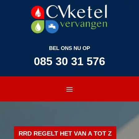
BEL ONS NU OP
085 30 31 576
RRD REGELT HET VAN A TOT Z