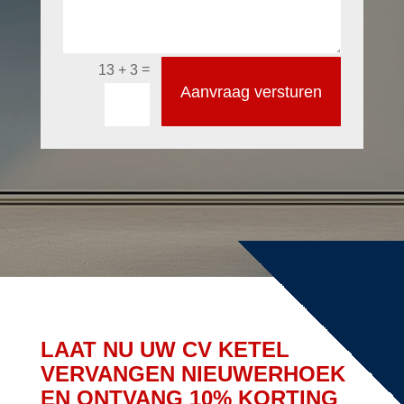
=
13 + 3
Aanvraag versturen
LAAT NU UW CV KETEL
VERVANGEN NIEUWERHOEK
EN ONTVANG 10% KORTING