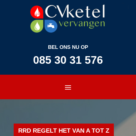
BEL ONS NU OP
085 30 31 576
RRD REGELT HET VAN A TOT Z