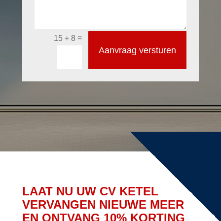
=
15 + 8
Aanvraag versturen
LAAT NU UW CV KETEL
VERVANGEN NIEUWE MEER
EN ONTVANG 10% KORTING