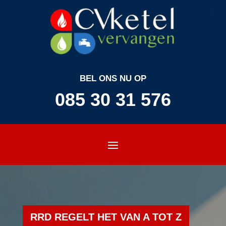
BEL ONS NU OP
085 30 31 576
RRD REGELT HET VAN A TOT Z