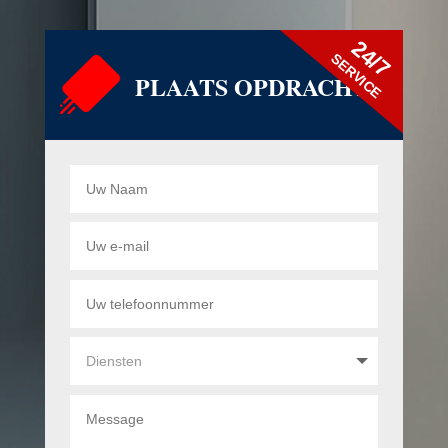
24/7
SERVICE
PLAATS OPDRACHT