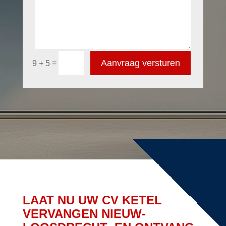
Aanvraag versturen
=
9 + 5
LAAT NU UW CV KETEL
VERVANGEN NIEUW-