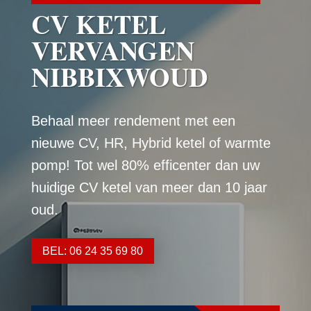
CV KETEL
VERVANGEN
NIBBIXWOUD
Behaal meer rendement met een
nieuwe CV, HR, Hybrid ketel of warmte
pomp! Tot wel 80% efficenter dan uw
huidige CV ketel van meer dan 10 jaar
oud.
BEL: 06 24 35 69 80