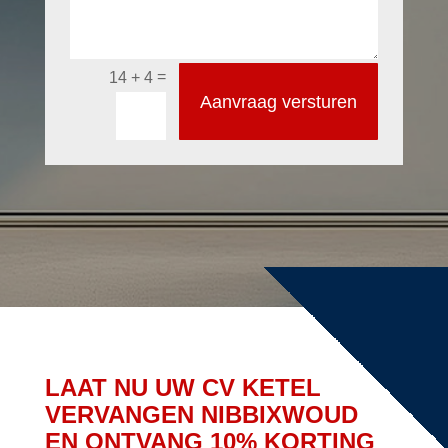
=
14 + 4
Aanvraag versturen
LAAT NU UW CV KETEL
VERVANGEN NIBBIXWOUD
EN ONTVANG 10% KORTING