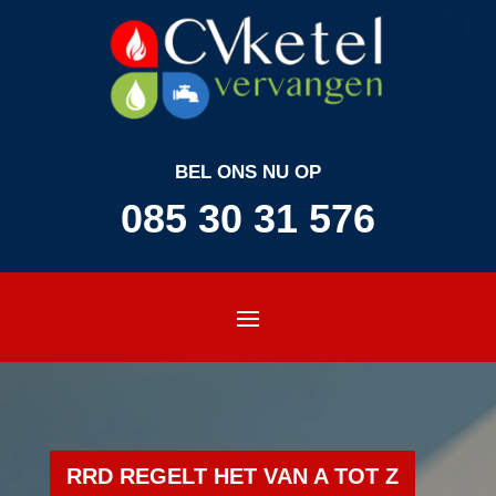
BEL ONS NU OP
085 30 31 576
RRD REGELT HET VAN A TOT Z