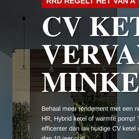
RRD REGELT HET VAN A 
CV KE
VERVA
MINK
Behaal meer rendement met een n
HR, Hybrid ketel of warmte pomp! 
efficenter dan uw huidige CV ketel
dan 10 jaar oud.