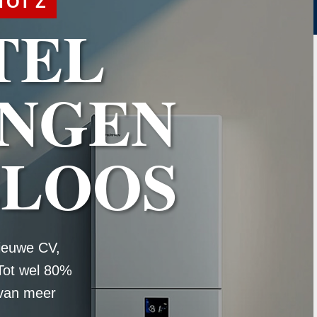
TOT Z
TEL
NGEN
ELOOS
ieuwe CV,
Tot wel 80%
 van meer