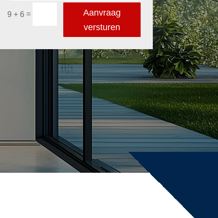
Aanvraag
=
9 + 6
versturen