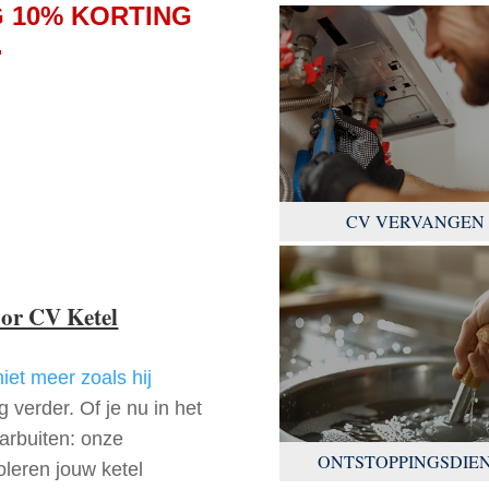
 10% KORTING
.
CV VERVANGEN
oor CV Ketel
niet meer zoals hij
 verder. Of je nu in het
arbuiten: onze
ONTSTOPPINGSDIE
oleren jouw ketel