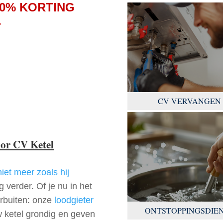
0% KORTING
.
CV VERVANGEN
oor CV Ketel
niet meer zoals hij
 verder. Of je nu in het
rbuiten: onze
loodgieter
ONTSTOPPINGSDIE
w ketel grondig en geven