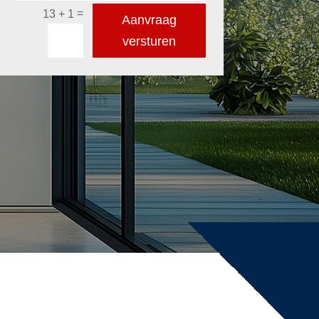
=
13 + 1
Aanvraag
versturen