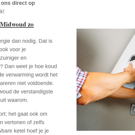
 ons direct op
k!
 Midwoud zo
rgie dan nodig. Dat is
 ook voor je
zuiniger en
d? Dan weet je hoe koud
ede verwarming wordt het
pareren niet voldoende.
dwoud de verstandigste
 uit waarom.
ort; het gaat ook om
n vertonen of zelfs
bare ketel hoef je je