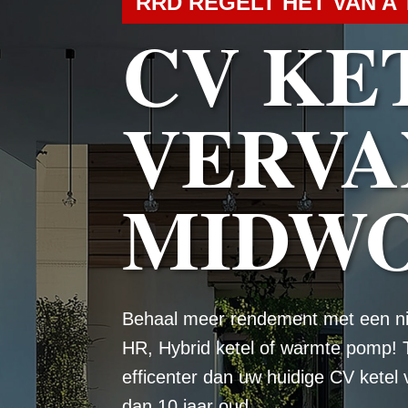
RRD REGELT HET VAN A 
CV KE
VERVA
MIDW
Behaal meer rendement met een n
HR, Hybrid ketel of warmte pomp! 
efficenter dan uw huidige CV ketel
dan 10 jaar oud.