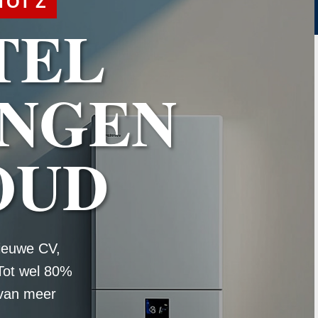
TOT Z
TEL
NGEN
OUD
ieuwe CV,
Tot wel 80%
 van meer