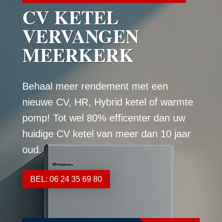
CV KETEL
VERVANGEN
MEERKERK
Behaal meer rendement met een
nieuwe CV, HR, Hybrid ketel of warmte
pomp! Tot wel 80% efficenter dan uw
huidige CV ketel van meer dan 10 jaar
oud.
BEL: 06 24 35 69 80