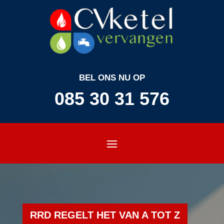
BEL ONS NU OP
085 30 31 576
RRD REGELT HET VAN A TOT Z