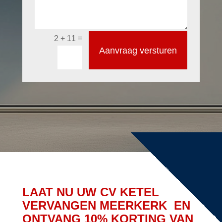
=
2 + 11
Aanvraag versturen
LAAT NU UW CV KETEL
VERVANGEN MEERKERK EN
ONTVANG 10% KORTING VAN