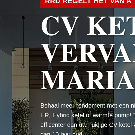
RRD REGELT HET VAN A 
CV KE
VERVA
MARI
Behaal meer rendement met een n
HR, Hybrid ketel of warmte pomp! 
efficenter dan uw huidige CV ketel
dan 10 jaar oud.