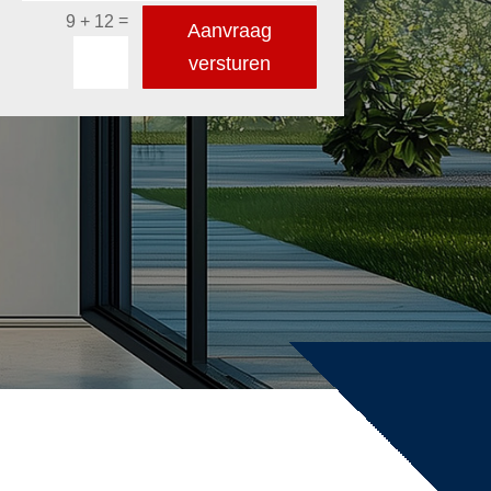
=
9 + 12
Aanvraag
versturen