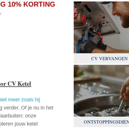
G 10% KORTING
.
CV VERVANGEN
oor CV Ketel
niet meer zoals hij
 verder. Of je nu in het
aarbuiten: onze
ONTSTOPPINGSDIE
oleren jouw ketel