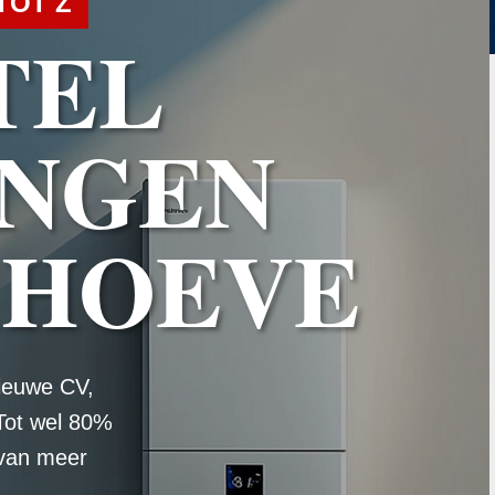
TOT Z
TEL
NGEN
AHOEVE
ieuwe CV,
Tot wel 80%
 van meer