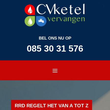
BEL ONS NU OP
085 30 31 576
RRD REGELT HET VAN A TOT Z