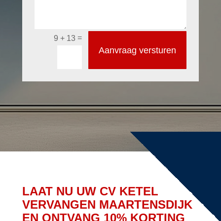
=
9 + 13
Aanvraag versturen
LAAT NU UW CV KETEL
VERVANGEN MAARTENSDIJK
EN ONTVANG 10% KORTING