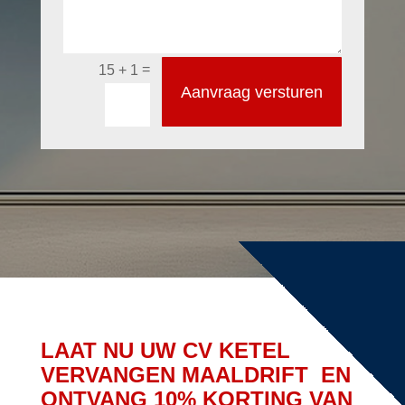
=
15 + 1
Aanvraag versturen
LAAT NU UW CV KETEL
VERVANGEN MAALDRIFT EN
ONTVANG 10% KORTING VAN