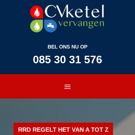
BEL ONS NU OP
085 30 31 576
RRD REGELT HET VAN A TOT Z