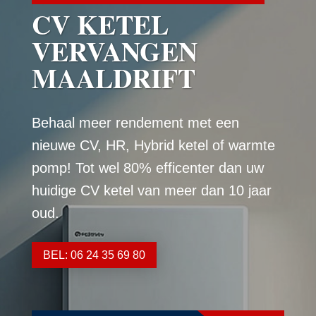
CV KETEL
VERVANGEN
MAALDRIFT
Behaal meer rendement met een
nieuwe CV, HR, Hybrid ketel of warmte
pomp! Tot wel 80% efficenter dan uw
huidige CV ketel van meer dan 10 jaar
oud.
BEL: 06 24 35 69 80