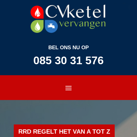
BEL ONS NU OP
085 30 31 576
RRD REGELT HET VAN A TOT Z