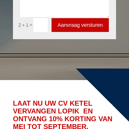
Aanvraag versturen
=
2 + 1
LAAT NU UW CV KETEL
VERVANGEN LOPIK EN
ONTVANG 10% KORTING VAN
MEI TOT SEPTEMBER.