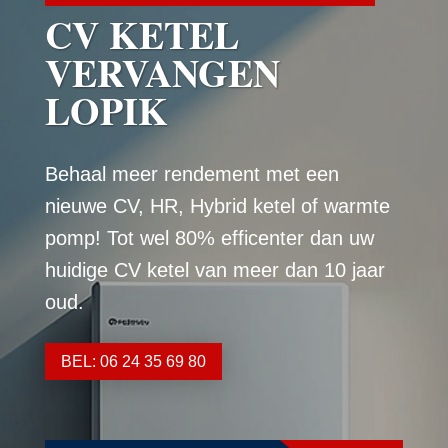
CV KETEL
VERVANGEN
LOPIK
Behaal meer rendement met een
nieuwe CV, HR, Hybrid ketel of warmte
pomp! Tot wel 80% efficenter dan uw
huidige CV ketel van meer dan 10 jaar
oud.
BEL: 06 24 35 69 80