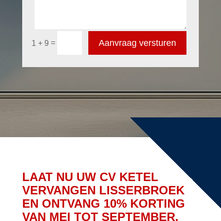
Aanvraag versturen
=
1 + 9
LAAT NU UW CV KETEL
VERVANGEN LISSERBROEK
EN ONTVANG 10% KORTING
VAN MEI TOT SEPTEMBER.