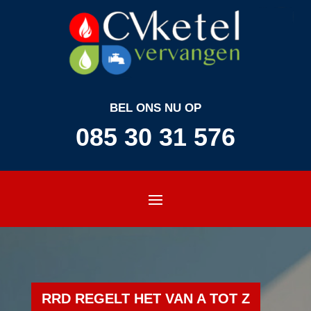
BEL ONS NU OP
085 30 31 576
RRD REGELT HET VAN A TOT Z