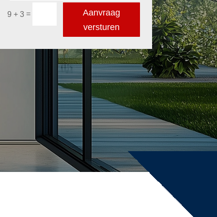
Aanvraag
=
9 + 3
versturen