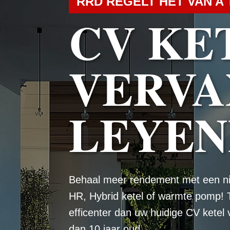
RRD REGELT HET VAN A 
CV KE
VERVA
LEYE
Behaal meer rendement met een n
HR, Hybrid ketel of warmte pomp! 
efficenter dan uw huidige CV ketel
dan 10 jaar oud.