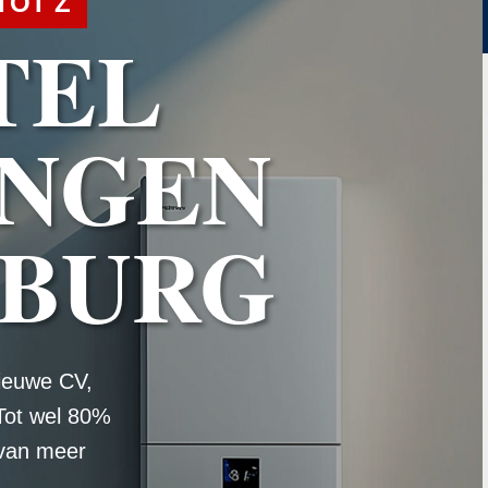
TOT Z
TEL
NGEN
NBURG
ieuwe CV,
Tot wel 80%
 van meer