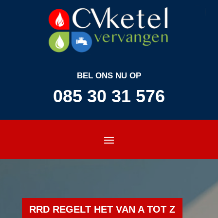
BEL ONS NU OP
085 30 31 576
RRD REGELT HET VAN A TOT Z