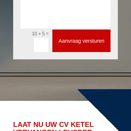
=
10 + 5
Aanvraag versturen
LAAT NU UW CV KETEL