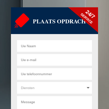
24/7
SERVICE
PLAATS OPDRACHT