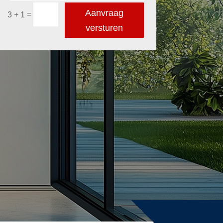
Aanvraag
=
3 + 1
versturen