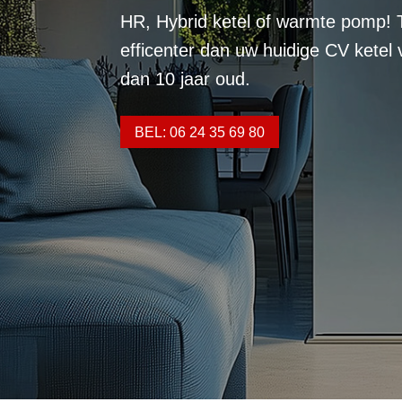
HR, Hybrid ketel of warmte pomp! 
efficenter dan uw huidige CV ketel
dan 10 jaar oud.
BEL: 06 24 35 69 80