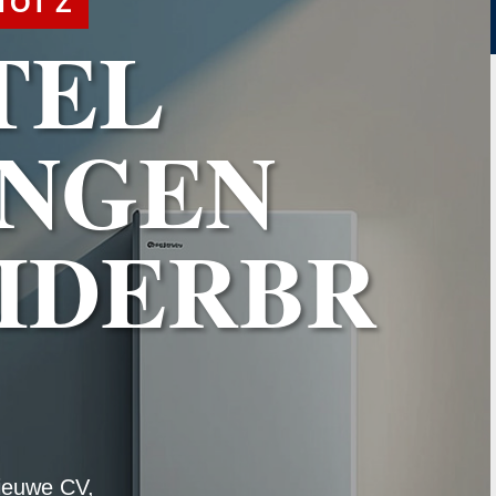
TOT Z
TEL
NGEN
IDERBR
ieuwe CV,