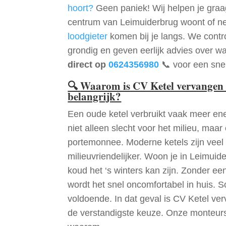
hoort?
Geen paniek! Wij helpen je graag
centrum van Leimuiderbrug woont of ne
loodgieter
komen bij je langs. We contr
grondig en geven eerlijk advies over wa
direct op
0624356980
📞 voor een snel
🔍
Waarom is CV Ketel vervangen
belangrijk?
Een oude ketel verbruikt vaak meer ene
niet alleen slecht voor het milieu, maar
portemonnee. Moderne ketels zijn veel 
milieuvriendelijker. Woon je in Leimui
koud het ‘s winters kan zijn. Zonder e
wordt het snel oncomfortabel in huis. S
voldoende. In dat geval is CV Ketel v
de verstandigste keuze. Onze monteurs