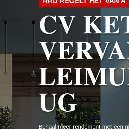
RRD REGELT HET VAN A 
CV KE
VERVA
LEIMU
UG
Behaal meer rendement met een n