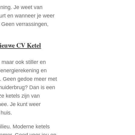
nning. Je weet van
urt en wanneer je weer
. Geen verrassingen,
nieuwe CV Ketel
 maar ook stiller en
e energierekening en
n. Geen gedoe meer met
muiderbrug? Dan is een
e ketels zijn van
mee. Je kunt weer
huis.
ilieu. Moderne ketels
zamer. Goed voor jou en