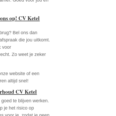
ons op! CV Ketel
rbrug? Bel ons dan
fspraak die jou uitkomt.
k voor
recht. Zo weet je zeker
onze website of een
n altijd snel!
erhoud CV Ketel
goed te blijven werken.
p je het risico op
es voor je, zodat je geen