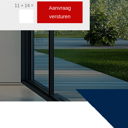
=
11 + 14
Aanvraag
versturen