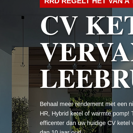
RRD REGELT HET VAN A 
CV KE
VERVA
LEEBR
Behaal meer rendement met een n
HR, Hybrid ketel of warmte pomp! 
efficenter dan uw huidige CV ketel
dan 10 jaar oud.