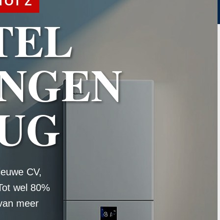
TOT Z
TEL
NGEN
UG
ieuwe CV,
Tot wel 80%
 van meer