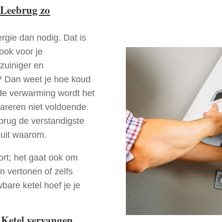
 Leebrug zo
rgie dan nodig. Dat is
 ook voor je
zuiniger en
g? Dan weet je hoe koud
ede verwarming wordt het
pareren niet voldoende.
brug de verstandigste
 uit waarom.
ort; het gaat ook om
n vertonen of zelfs
bare ketel hoef je je
 Ketel vervangen