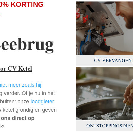
0% KORTING
.
Leebrug
CV VERVANGEN
oor CV Ketel
niet meer zoals hij
 verder. Of je nu in het
rbuiten: onze
loodgieter
w ketel grondig en geven
 ons direct op
ONTSTOPPINGSDIE
k!