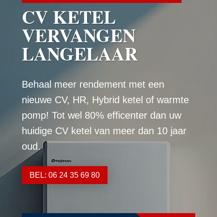
CV KETEL
VERVANGEN
LANGELAAR
Behaal meer rendement met een
nieuwe CV, HR, Hybrid ketel of warmte
pomp! Tot wel 80% efficenter dan uw
huidige CV ketel van meer dan 10 jaar
oud.
BEL: 06 24 35 69 80