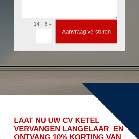
=
14 + 6
Aanvraag versturen
LAAT NU UW CV KETEL
VERVANGEN LANGELAAR EN
ONTVANG 10% KORTING VAN