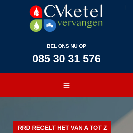
BEL ONS NU OP
085 30 31 576
RRD REGELT HET VAN A TOT Z