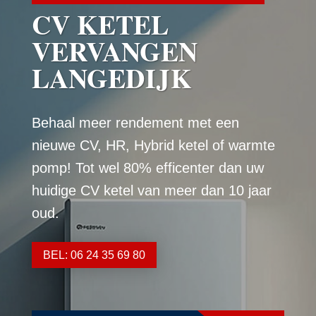
CV KETEL
VERVANGEN
LANGEDIJK
Behaal meer rendement met een
nieuwe CV, HR, Hybrid ketel of warmte
pomp! Tot wel 80% efficenter dan uw
huidige CV ketel van meer dan 10 jaar
oud.
BEL: 06 24 35 69 80