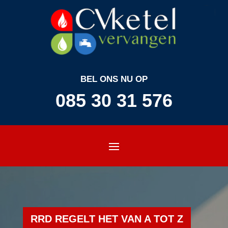
BEL ONS NU OP
085 30 31 576
RRD REGELT HET VAN A TOT Z