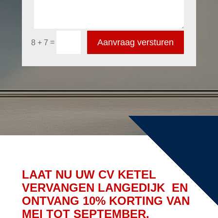
Aanvraag versturen
=
8 + 7
LAAT NU UW CV KETEL
VERVANGEN LANGEDIJK EN
ONTVANG 10% KORTING VAN
MEI TOT SEPTEMBER.