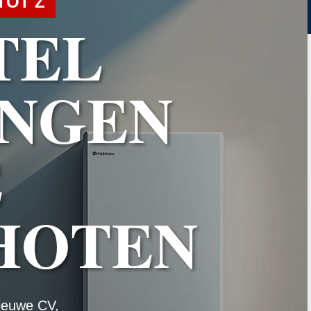
TOT Z
TEL
NGEN
E
HOTEN
ieuwe CV,