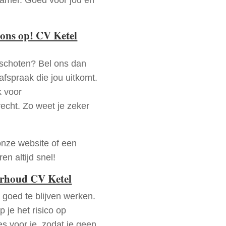
ons op! CV Ketel
nschoten? Bel ons dan
fspraak die jou uitkomt.
k voor
recht. Zo weet je zeker
onze website of een
n altijd snel!
erhoud CV Ketel
goed te blijven werken.
p je het risico op
es voor je, zodat je geen