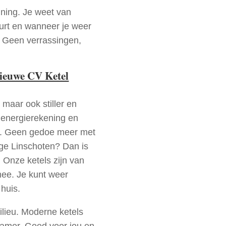
nning. Je weet van
urt en wanneer je weer
. Geen verrassingen,
nieuwe CV Ketel
 maar ook stiller en
e energierekening en
n. Geen gedoe meer met
ge Linschoten? Dan is
 Onze ketels zijn van
mee. Je kunt weer
huis.
ilieu. Moderne ketels
zamer. Goed voor jou en