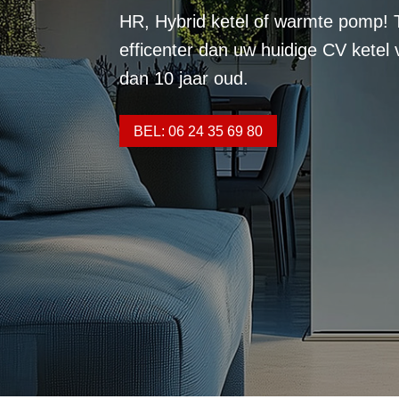
HR, Hybrid ketel of warmte pomp! 
efficenter dan uw huidige CV ketel
dan 10 jaar oud.
BEL: 06 24 35 69 80