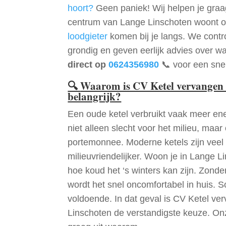
hoort?
Geen paniek! Wij helpen je graag
centrum van Lange Linschoten woont of
loodgieter
komen bij je langs. We contr
grondig en geven eerlijk advies over wa
direct op
0624356980
📞 voor een snel
🔍
Waarom is CV Ketel vervangen 
belangrijk?
Een oude ketel verbruikt vaak meer ene
niet alleen slecht voor het milieu, maar
portemonnee. Moderne ketels zijn veel 
milieuvriendelijker. Woon je in Lange 
hoe koud het ‘s winters kan zijn. Zon
wordt het snel oncomfortabel in huis. S
voldoende. In dat geval is CV Ketel v
Linschoten de verstandigste keuze. On