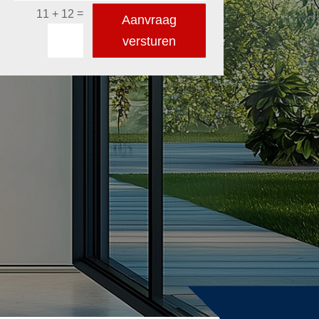
=
11 + 12
Aanvraag
versturen