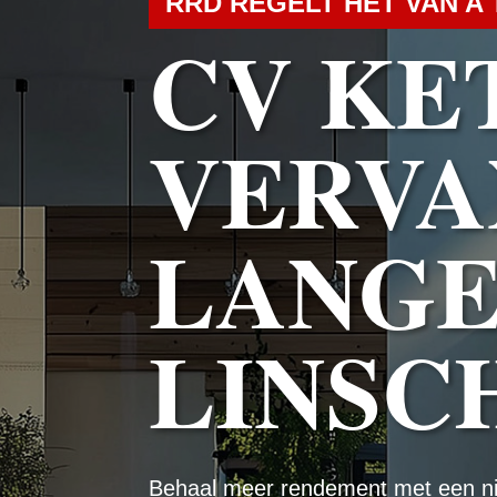
RRD REGELT HET VAN A 
CV KE
VERVA
LANG
LINSC
Behaal meer rendement met een n