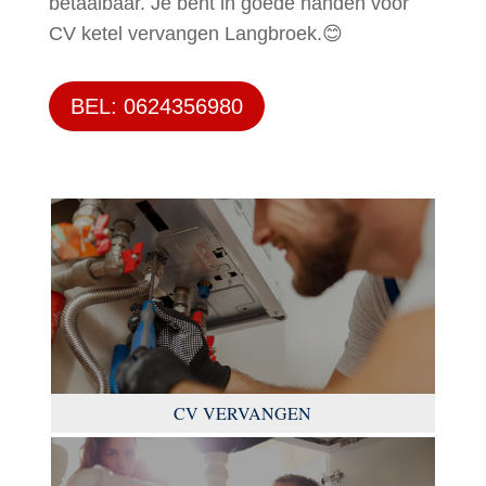
betaalbaar. Je bent in goede handen voor
CV ketel vervangen Langbroek.😊
BEL: 0624356980
CV VERVANGEN