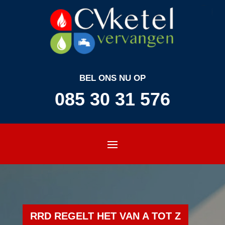
BEL ONS NU OP
085 30 31 576
RRD REGELT HET VAN A TOT Z