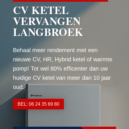
CV KETEL
VERVANGEN
LANGBROEK
Behaal meer rendement met een
nieuwe CV, HR, Hybrid ketel of warmte
pomp! Tot wel 80% efficenter dan uw
huidige CV ketel van meer dan 10 jaar
oud.
BEL: 06 24 35 69 80