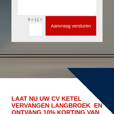
=
9 + 11
Aanvraag versturen
LAAT NU UW CV KETEL
VERVANGEN LANGBROEK EN
ONTVANG 10% KORTING VAN