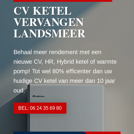
CV KETEL
VERVANGEN
LANDSMEER
Behaal meer rendement met een
nieuwe CV, HR, Hybrid ketel of warmte
pomp! Tot wel 80% efficenter dan uw
huidige CV ketel van meer dan 10 jaar
oud.
BEL: 06 24 35 69 80