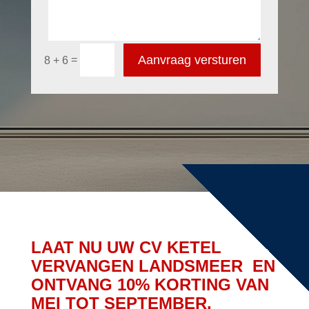
Aanvraag versturen
=
8 + 6
LAAT NU UW CV KETEL
VERVANGEN LANDSMEER EN
ONTVANG 10% KORTING VAN
MEI TOT SEPTEMBER.