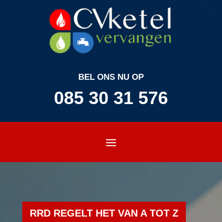
BEL ONS NU OP
085 30 31 576
RRD REGELT HET VAN A TOT Z