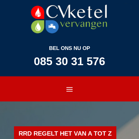
BEL ONS NU OP
085 30 31 576
RRD REGELT HET VAN A TOT Z