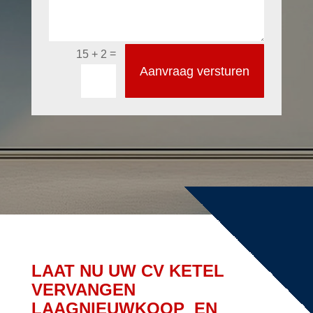
=
15 + 2
Aanvraag versturen
LAAT NU UW CV KETEL
VERVANGEN
LAAGNIEUWKOOP EN