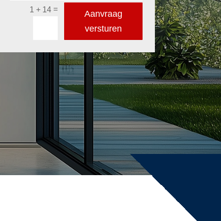
=
1 + 14
Aanvraag
versturen