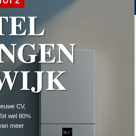
TOT Z
TEL
NGEN
WIJK
ieuwe CV,
Tot wel 80%
 van meer