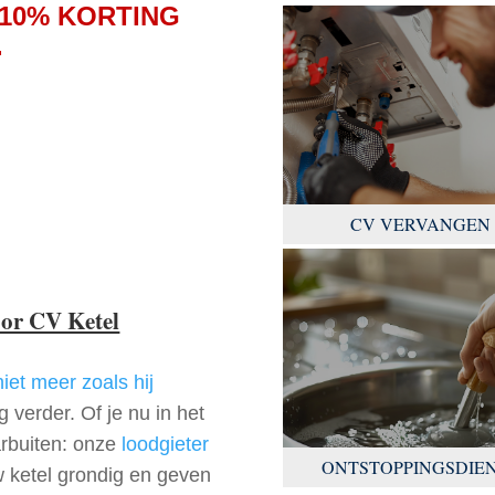
10% KORTING
.
CV VERVANGEN
oor CV Ketel
niet meer zoals hij
 verder. Of je nu in het
arbuiten: onze
loodgieter
ONTSTOPPINGSDIE
w ketel grondig en geven