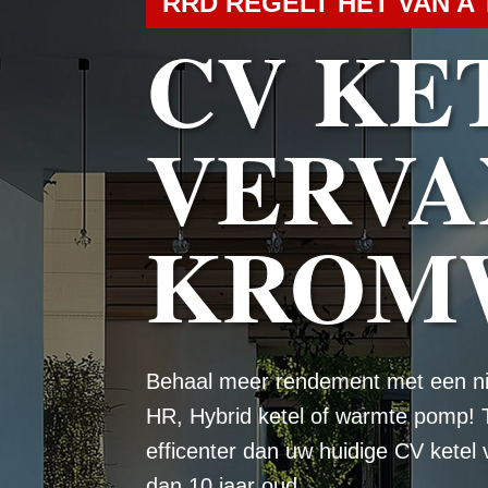
RRD REGELT HET VAN A 
CV KE
VERVA
KROM
Behaal meer rendement met een n
HR, Hybrid ketel of warmte pomp! 
efficenter dan uw huidige CV ketel
dan 10 jaar oud.