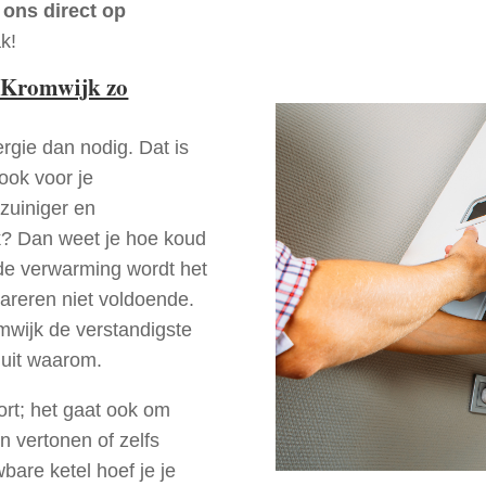
 ons direct op
k!
 Kromwijk zo
rgie dan nodig. Dat is
 ook voor je
zuiniger en
jk? Dan weet je hoe koud
ede verwarming wordt het
pareren niet voldoende.
mwijk de verstandigste
 uit waarom.
ort; het gaat ook om
n vertonen of zelfs
bare ketel hoef je je