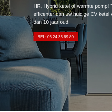
HR, Hybrid ketel of warmte pomp! 
efficenter dan uw huidige CV ketel
dan 10 jaar oud.
BEL: 06 24 35 69 80