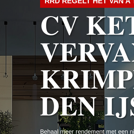
RRD REGELT HET VAN A 
CV KE
VERVA
KRIMP
DEN IJ
Behaal meer rendement met een n