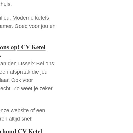
huis.
ilieu. Moderne ketels
zamer. Goed voor jou en
ons op! CV Ketel
l
aan den IJssel? Bel ons
en afspraak die jou
laar. Ook voor
recht. Zo weet je zeker
onze website of een
n altijd snel!
erhoud CV Ketel