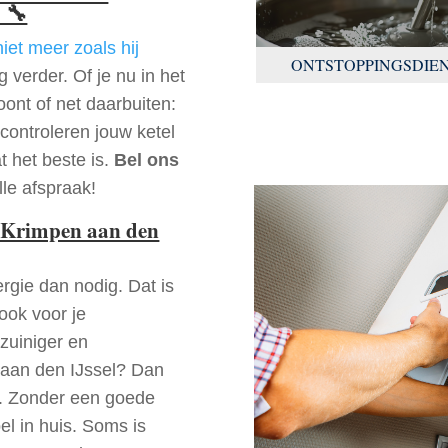
🔧
niet meer zoals hij
ONTSTOPPINGSDIE
 verder. Of je nu in het
ont of net daarbuiten:
controleren jouw ketel
t het beste is.
Bel ons
le afspraak!
 Krimpen aan den
rgie dan nodig. Dat is
 ook voor je
zuiniger en
n aan den IJssel? Dan
jn. Zonder een goede
l in huis. Soms is