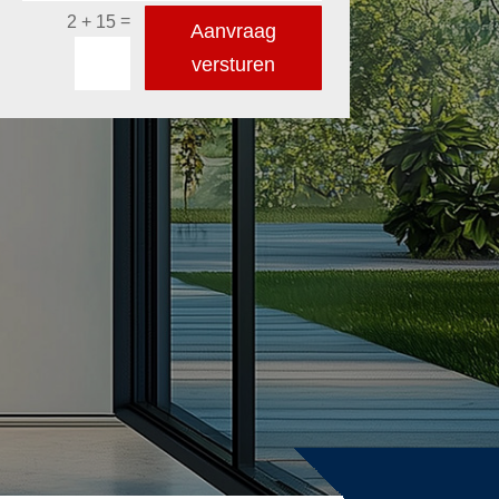
=
2 + 15
Aanvraag
versturen