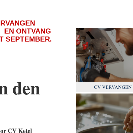
ERVANGEN
L EN ONTVANG
OT SEPTEMBER.
n den
CV VERVANGEN
oor CV Ketel