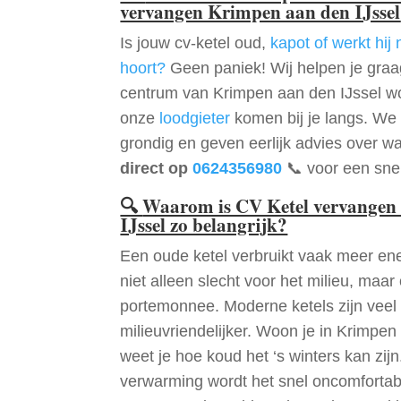
vervangen Krimpen aan den IJssel
Is jouw cv-ketel oud,
kapot of werkt hij 
hoort?
Geen paniek! Wij helpen je graag
centrum van Krimpen aan den IJssel wo
onze
loodgieter
komen bij je langs. We 
grondig en geven eerlijk advies over wa
direct op
0624356980
📞 voor een snel
🔍
Waarom is CV Ketel vervangen
IJssel zo belangrijk?
Een oude ketel verbruikt vaak meer ene
niet alleen slecht voor het milieu, maar
portemonnee. Moderne ketels zijn veel 
milieuvriendelijker. Woon je in Krimpe
weet je hoe koud het ‘s winters kan zi
verwarming wordt het snel oncomfortabe