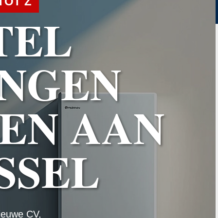
TOT Z
TEL
NGEN
EN AAN
SSEL
ieuwe CV,