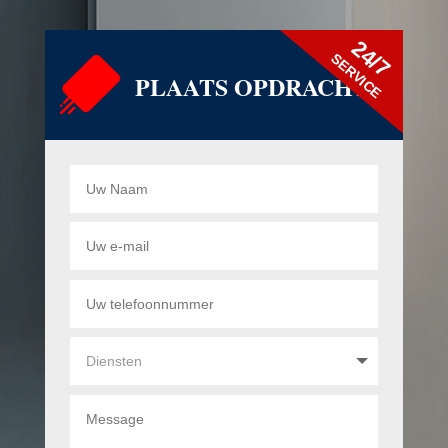
24/7
SERVICE
PLAATS OPDRACHT