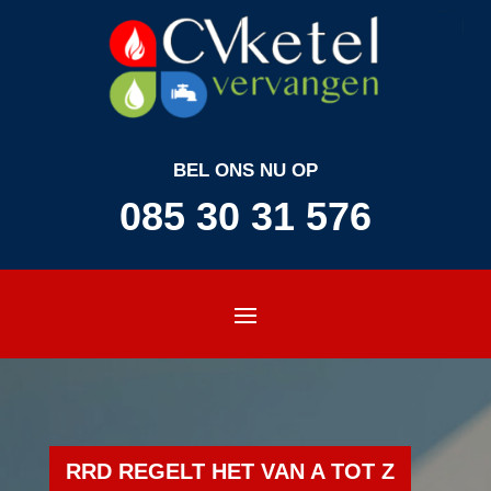
BEL ONS NU OP
085 30 31 576
RRD REGELT HET VAN A TOT Z