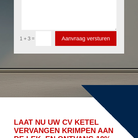
Aanvraag versturen
=
1 + 3
LAAT NU UW CV KETEL
VERVANGEN KRIMPEN AAN