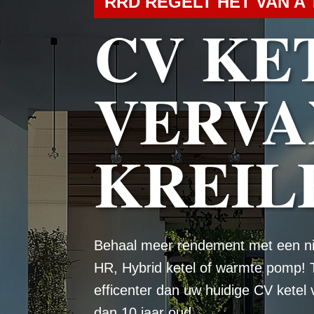
RRD REGELT HET VAN A 
CV KE
VERVA
KREIL
Behaal meer rendement met een n
HR, Hybrid ketel of warmte pomp! 
efficenter dan uw huidige CV ketel
dan 10 jaar oud.