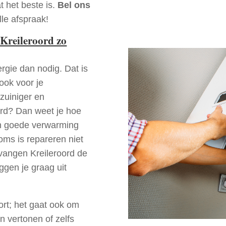
t het beste is.
Bel ons
le afspraak!
Kreileroord zo
rgie dan nodig. Dat is
 ook voor je
zuiniger en
oord? Dan weet je hoe
en goede verwarming
oms is repareren niet
rvangen Kreileroord de
ggen je graag uit
ort; het gaat ook om
n vertonen of zelfs