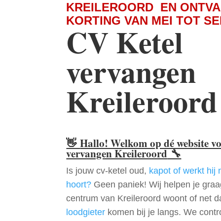
KREILEROORD EN ONTVA
KORTING VAN MEI TOT S
CV Ketel
vervangen
Kreileroord
👋
Hallo! Welkom op dé website v
vervangen Kreileroord
🔧
Is jouw cv-ketel oud,
kapot of werkt hij 
hoort?
Geen paniek! Wij helpen je graag
centrum van Kreileroord woont of net d
loodgieter
komen bij je langs. We contr