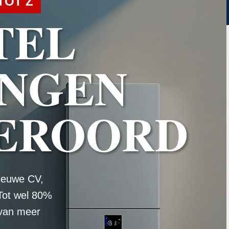
TOT Z
TEL
NGEN
EROORD
ieuwe CV,
Tot wel 80%
 van meer