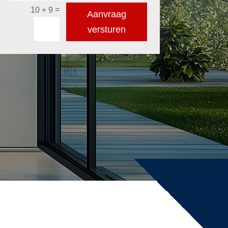
=
10 + 9
Aanvraag
versturen