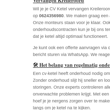
Vervangen Kreileroord
Wil je je CV Ketel vervangen Kreileroo
op
0624356980
. We maken graag een a
Onze monteurs staan voor je klaar. Oo
onderhoudscontracten kun je bij ons te
dat je ketel altijd optimaal functioneert.
Je kunt ook een offerte aanvragen via 
bericht sturen via WhatsApp. We reagere
🛠
Het belang van regelmatig ond
Een cv-ketel heeft onderhoud nodig om 
Zonder onderhoud slijt hij sneller en loo
storingen. Onze experts controleren all
onverwachte problemen krijgt. Met een
hoef je je nergens zorgen over te mak
langs om je ketel na te kijken.