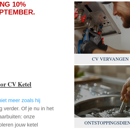
NG 10%
EPTEMBER.
CV VERVANGEN
oor CV Ketel
niet meer zoals hij
 verder. Of je nu in het
aarbuiten: onze
ONTSTOPPINGSDIE
oleren jouw ketel