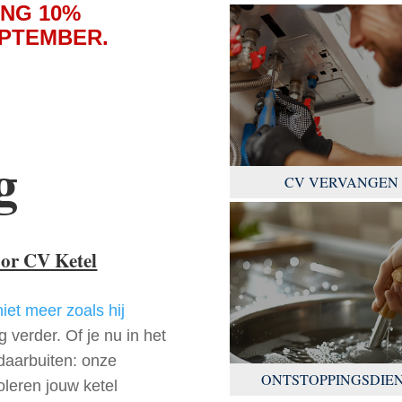
NG 10%
EPTEMBER.
g
CV VERVANGEN
oor CV Ketel
niet meer zoals hij
 verder. Of je nu in het
daarbuiten: onze
ONTSTOPPINGSDIE
oleren jouw ketel