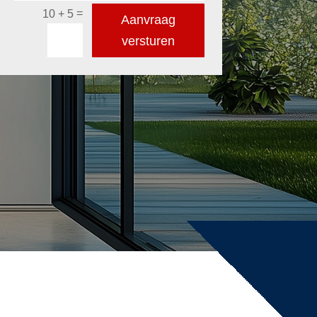
=
10 + 5
Aanvraag
versturen