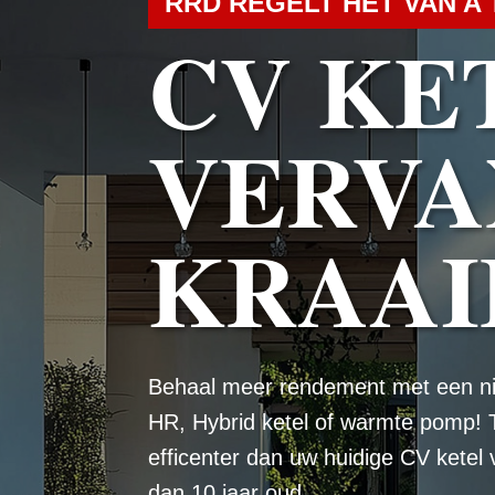
RRD REGELT HET VAN A 
CV KE
VERVA
KRAAI
Behaal meer rendement met een n
HR, Hybrid ketel of warmte pomp! 
efficenter dan uw huidige CV ketel
dan 10 jaar oud.