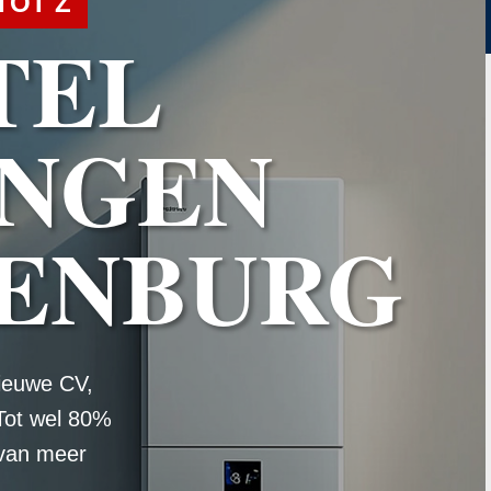
TOT Z
TEL
NGEN
ENBURG
ieuwe CV,
Tot wel 80%
 van meer