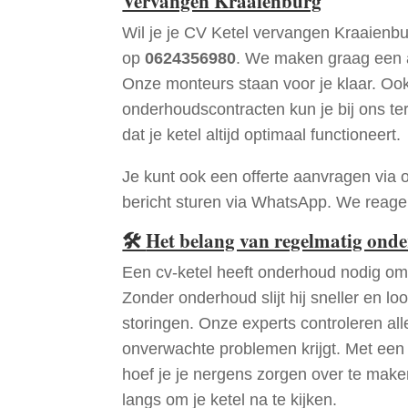
Vervangen Kraaienburg
Wil je je CV Ketel vervangen Kraaienb
op
0624356980
. We maken graag een a
Onze monteurs staan voor je klaar. Oo
onderhoudscontracten kun je bij ons te
dat je ketel altijd optimaal functioneert.
Je kunt ook een offerte aanvragen via 
bericht sturen via WhatsApp. We reagere
🛠
Het belang van regelmatig ond
Een cv-ketel heeft onderhoud nodig om 
Zonder onderhoud slijt hij sneller en loo
storingen. Onze experts controleren all
onverwachte problemen krijgt. Met een
hoef je je nergens zorgen over te mak
langs om je ketel na te kijken.