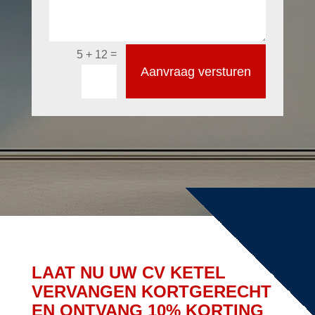
=
5 + 12
Aanvraag versturen
LAAT NU UW CV KETEL
VERVANGEN KORTGERECHT
EN ONTVANG 10% KORTING