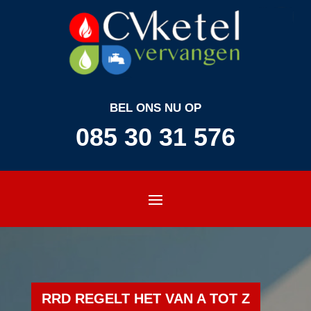
BEL ONS NU OP
085 30 31 576
RRD REGELT HET VAN A TOT Z