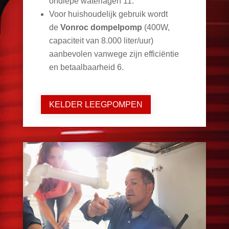
ondiepe waterlagen
11
.
Voor huishoudelijk gebruik wordt
de
Vonroc dompelpomp
(400W,
capaciteit van 8.000 liter/uur)
aanbevolen vanwege zijn efficiëntie
en betaalbaarheid
6
.
KELDER LEEGPOMPEN