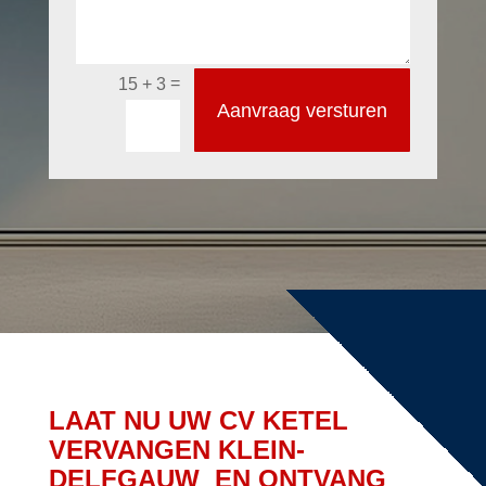
=
15 + 3
Aanvraag versturen
LAAT NU UW CV KETEL
VERVANGEN KLEIN-
DELFGAUW EN ONTVANG