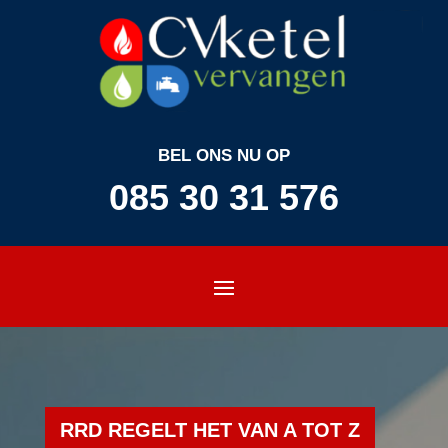
BEL ONS NU OP
085 30 31 576
RRD REGELT HET VAN A TOT Z